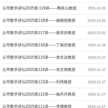
云亭数学讲坛2025第 119讲——陶有山教授
2025-12-03
云亭数学讲坛2025第118讲——杨晓燕教授
2025-12-03
云亭数学讲坛2025第117讲——翟庆庆教授
2025-12-01
云亭数学讲坛2025第116讲——丁南庆教授
2025-11-28
云亭数学讲坛2025第115讲——曾生达教授
2025-11-27
云亭数学讲坛2025第114讲——张文萌教授
2025-11-27
云亭数学讲坛2025第113讲——刘伟教授
2025-11-27
云亭数学讲坛2025第112讲——杨丹丹教授
2025-11-27
云亭数学讲坛2025第111讲——李骥教授
2025-11-27