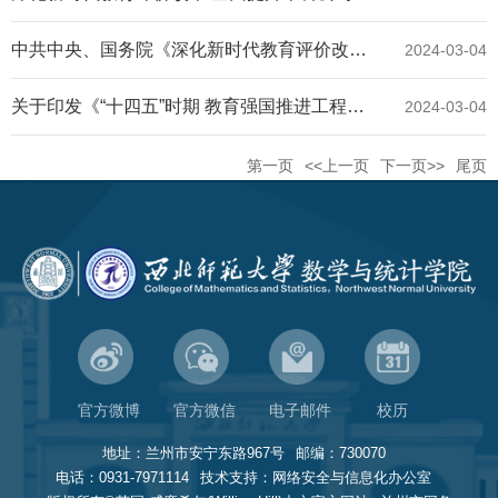
中共中央、国务院《深化新时代教育评价改革总体方案》
2024-03-04
关于印发《“十四五”时期 教育强国推进工程实施方案》的通知
2024-03-04
第一页
<<上一页
下一页>>
尾页
官方微博
官方微信
电子邮件
校历
地址：兰州市安宁东路967号
邮编：730070
电话：0931-7971114
技术支持：网络安全与信息化办公室