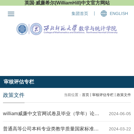
英国·威廉希尔(WilliamHill)中文官方网站
集团首页
ENGLISH
审核评估专栏
政策文件
当前位置：
首页
审核评估专栏
政策文件
william威廉中文官网试卷及毕业（学年）论文管理办法
2024-06-05
普通高等公司本科专业类教学质量国家标准（下册）
2024-03-22