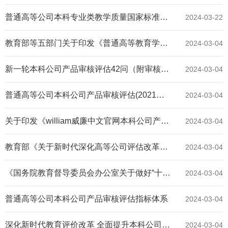
普通高等公司本科专业类教学质量国家标准（上册）
2024-03-22
教育部等五部门关于印发《普通高等教育学科 专业设置调整优化改革方案》的通知
2024-03-04
新一轮本科公司产品审核评估42问（附审核评估指标体系2021–2025）
2024-03-04
普通高等公司本科公司产品审核评估(2021—2025年)工作指南
2024-03-04
关于印发《william威廉中文官网本科公司产品审核评估工作方案》的通知
2024-03-04
教育部《关于新时代深化高等公司评估改革方案的通知》
2024-03-04
《国务院教育督导委员会办公室关于做好“十四五”期间普通高等公司本科公司产品审核评估工作的通知》（国教督办函〔2022〕36号）
2024-03-04
普通高等公司本科公司产品审核评估指标体系
2024-03-04
深化新时代教育评价改革 全面提升本科公司产品质量 ——教育部教育督导局负责人就《普通高等公司本科公司产品审核评估实施方案（2021—2025年）》答记者问
2024-03-04