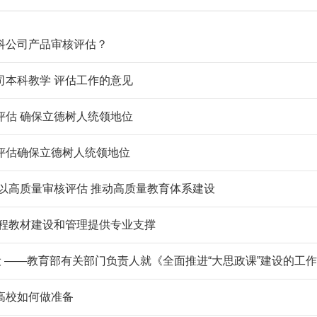
科公司产品审核评估？
司本科教学 评估工作的意见
评估 确保立德树人统领地位
评估确保立德树人统领地位
以高质量审核评估 推动高质量教育体系建设
课程教材建设和管理提供专业支撑
设 ——教育部有关部门负责人就《全面推进“大思政课”建设的工
高校如何做准备