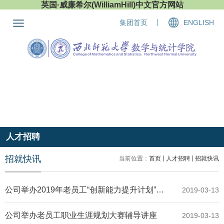
英国·威廉希尔(WilliamHill)中文官方网站
集团首页
ENGLISH
人才招聘
招就快讯
当前位置：
首页
人才招聘
招就快讯
公司举办2019年老员工“创新能力提升计划”立项答辩会
2019-03-13
公司举办老员工职业生涯规划大赛辅导讲座
2019-03-13