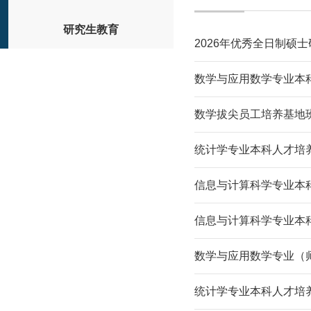
研究生教育
2026年优秀全日制硕
数学与应用数学专业本科
数学拔尖员工培养基地班
统计学专业本科人才培养
信息与计算科学专业本科
信息与计算科学专业本科生
数学与应用数学专业（师
统计学专业本科人才培养