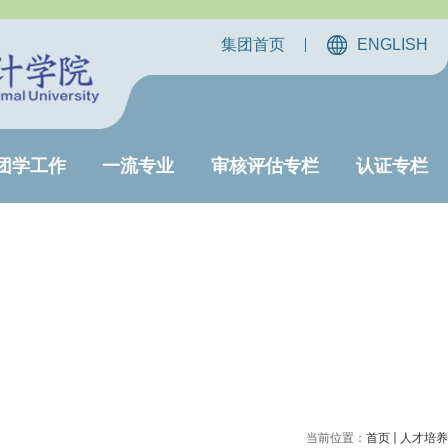
集团首页
ENGLISH
团学工作
一流专业
审核评估专栏
认证专栏
当前位置：
首页
人才培养