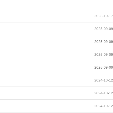
2025-10-17
2025-09-09
2025-09-09
2025-09-09
2025-09-09
2024-10-12
2024-10-12
2024-10-12