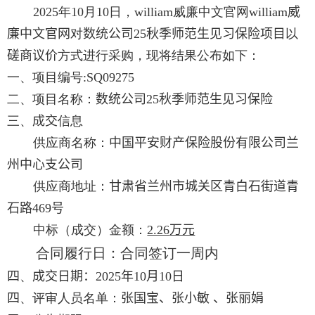
20
25
年
10
月
10
日，william威廉中文官网
william威
廉中文官网
对
数统公司
25
秋季师范生见习保险
项目
以
磋商议价
方式进行采购，现将结果公布如下：
一、项目编号
:SQ09275
二、项目名称：
数统公司
25
秋季师范生见习保险
三、
成交
信息
供应商名称：
中国平安财产保险股份有限公司兰
州中心支公司
供应商地址：
甘肃省兰州市
城关区青白石街道青
石路
469
号
中标（成交）金额：
2.26
万元
合同履行日：合同签订一周内
四
、
成交日期：
2025
年
10
月
10
日
四
、评审人员名单：
张国宝、张小敏 、张丽娟