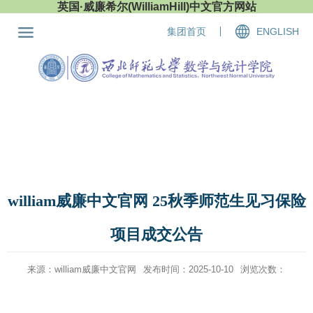
英国·威廉希尔(WilliamHill)中文官方网站
集团首页
ENGLISH
william威廉中文官网 25秋季师范生见习保险
项目成交公告
来源：william威廉中文官网
发布时间：2025-10-10
浏览次数：