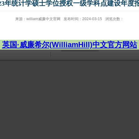
023年统计学硕士学位授权一级学科点建设年度
来源：william威廉中文官网
发布时间：2024-03-15
浏览次数：